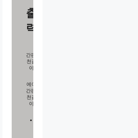
출
력
간판/
천갈
이
에어
간판/
천갈
이
리
플
렛