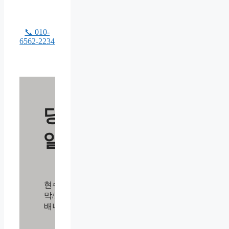
📞 010-
6562-2234
당
일
현수
막/X
배너