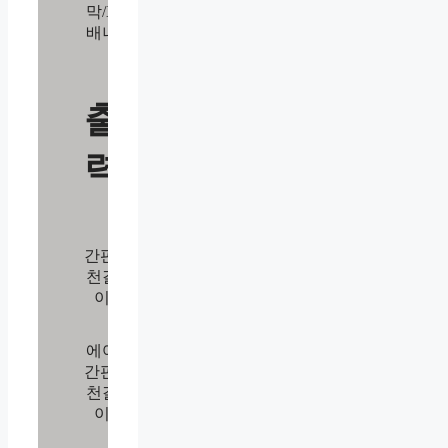
막/X
배너
출
력
간판/
천갈
이
에어
간판/
천갈
이