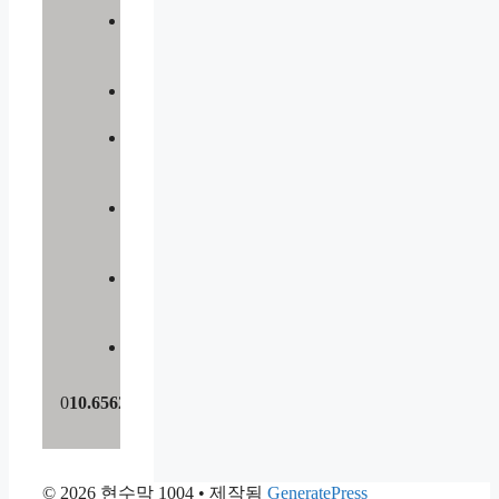
리
플
렛
명
함
등
신
대
폼
보
드
포
맥
스
0
10.6562.2234
© 2026 현수막 1004
• 제작됨
GeneratePress