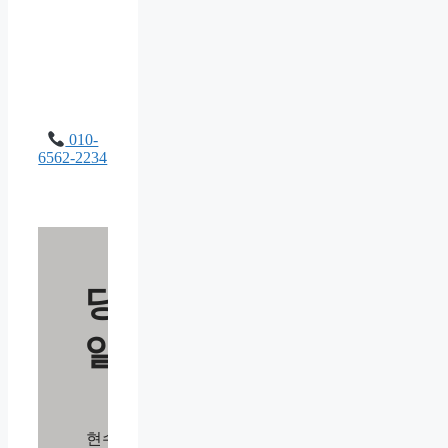
010-
6562-2234
당
일
현수