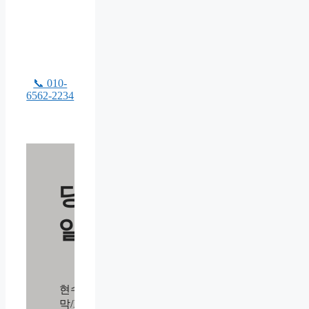
📞 010-
6562-2234
당
일
현수
막/X