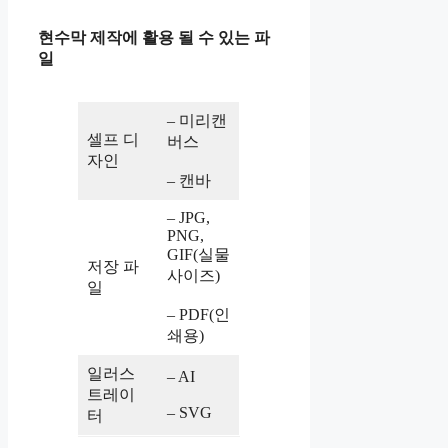
현수막 제작에 활용 될 수 있는 파
일
– 미리캔
셀프 디
버스
자인
– 캔바
– JPG,
PNG,
GIF(실물
저장 파
사이즈)
일
– PDF(인
쇄용)
일러스
– AI
트레이
– SVG
터