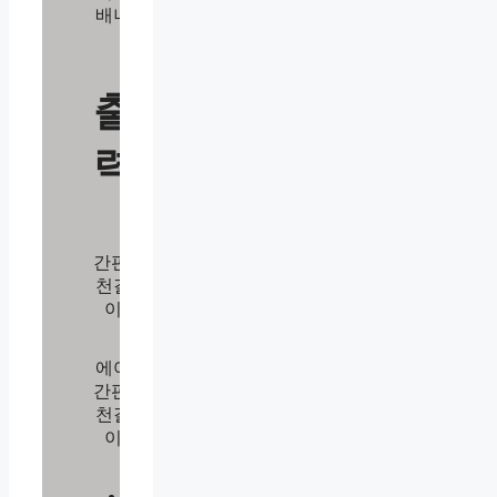
배너
출
력
간판/
천갈
이
에어
간판/
천갈
이
리