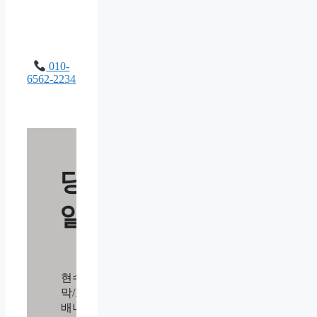
010-
6562-2234
당
일
현수
막/X
배너