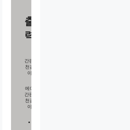
출
력
간판/
천갈
이
에어
간판/
천갈
이
리
플